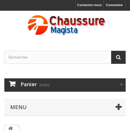
Contactez-nous
Connexion
Panier
(vide)
MENU