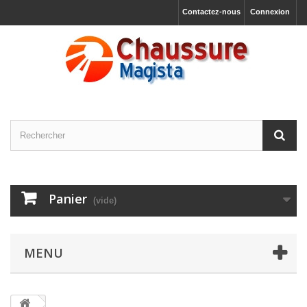
Contactez-nous
Connexion
Panier
(vide)
MENU