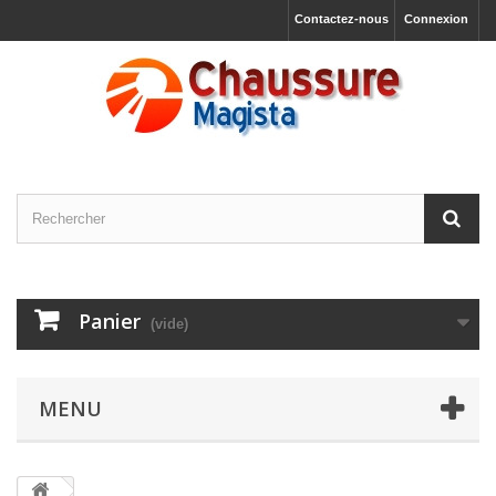
Contactez-nous
Connexion
Panier
(vide)
MENU