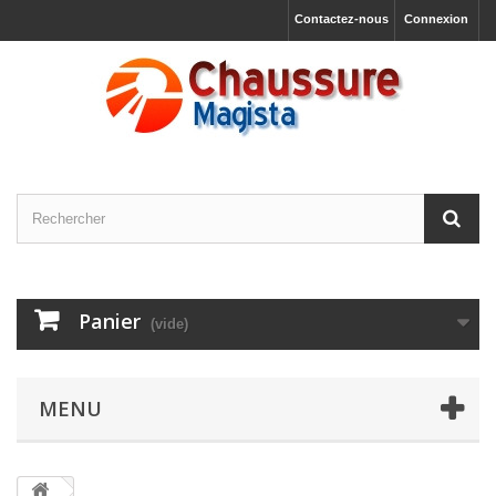
Contactez-nous
Connexion
Panier
(vide)
MENU