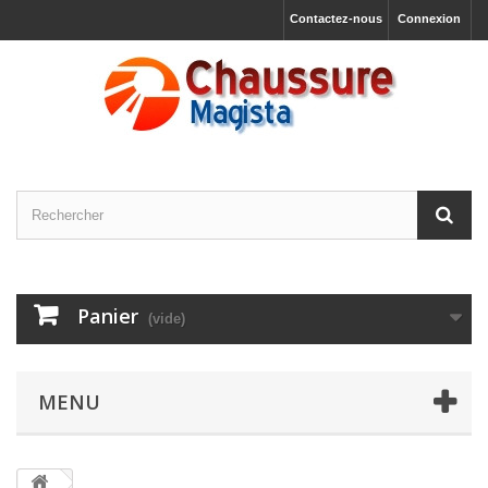
Contactez-nous
Connexion
Panier
(vide)
MENU