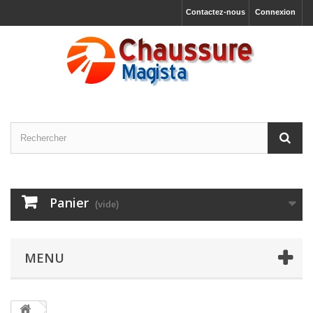
Contactez-nous
Connexion
Panier
(vide)
MENU