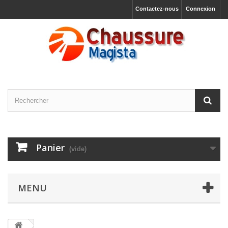
Contactez-nous
Connexion
Panier
(vide)
MENU