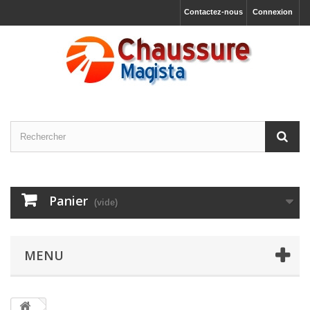
Contactez-nous
Connexion
Panier
(vide)
MENU