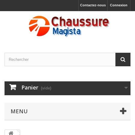
Contactez-nous
Connexion
Panier
(vide)
MENU