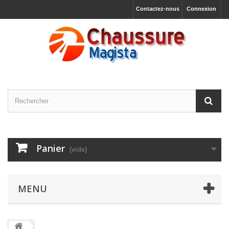
Contactez-nous
Connexion
Panier
(vide)
MENU