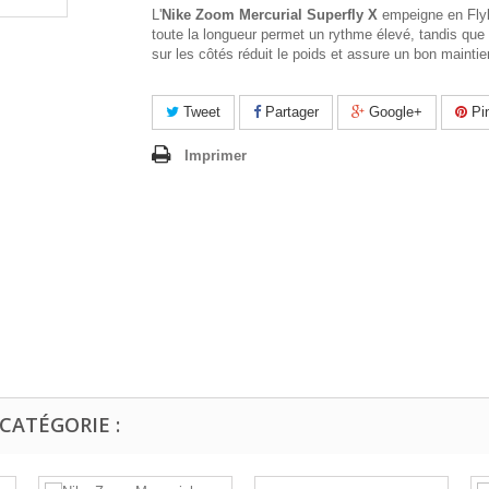
L'
Nike Zoom Mercurial Superfly X
empeigne en Flyk
toute la longueur permet un rythme élevé, tandis que 
sur les côtés réduit le poids et assure un bon maintie
Tweet
Partager
Google+
Pin
Imprimer
CATÉGORIE :