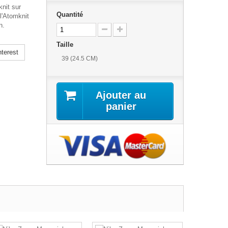
nit sur
Quantité
l'Atomknit
n.
Taille
terest
39 (24.5 CM)
Ajouter au
panier